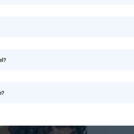
el?
e?