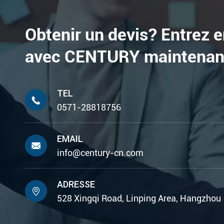
Obtenir un devis? Entrez 
avec CENTURY maintenan
TEL

0571-28818756
EMAIL

info@century-cn.com
ADRESSE

528 Xingqi Road, Linping Area, Hangzhou