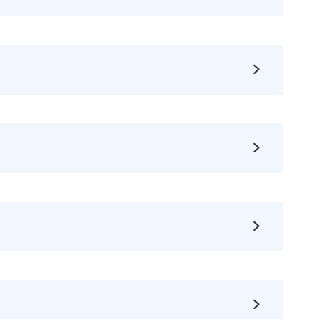



