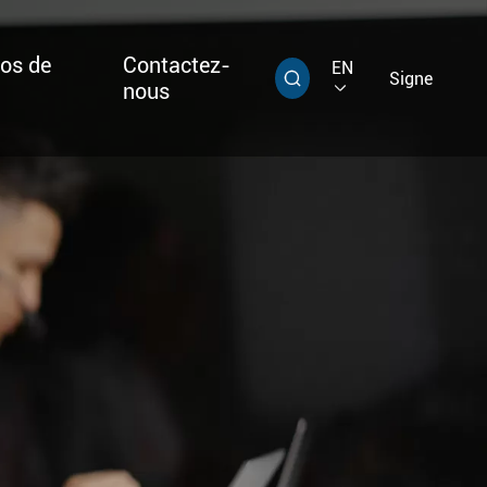
os de
Contactez-
EN
Signe

nous

ébé multi-grip
D
Étiquette de câble super alarmante T313,