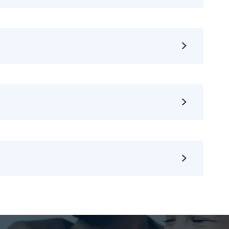


