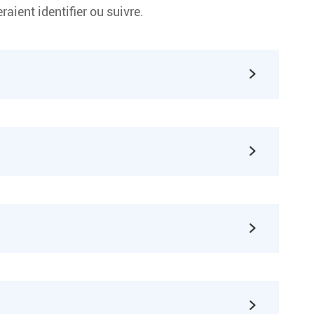
aient identifier ou suivre.



