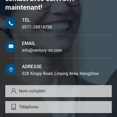
maintenant!
TEL

0571-28818756
EMAIL

info@century-cn.com
ADRESSE

528 Xingqi Road, Linping Area, Hangzhou

