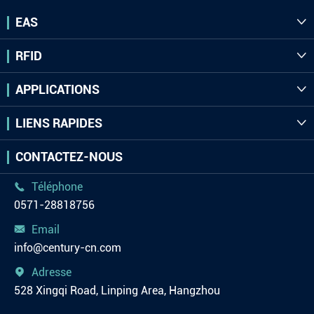
EAS

RFID

APPLICATIONS

LIENS RAPIDES

CONTACTEZ-NOUS
Téléphone

0571-28818756
Email

info@century-cn.com
Adresse

528 Xingqi Road, Linping Area, Hangzhou