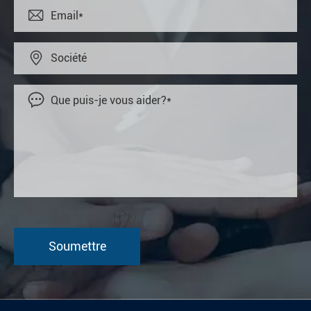


