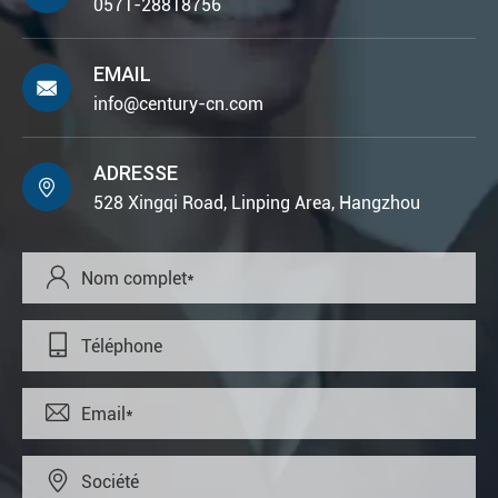
0571-28818756
EMAIL

info@century-cn.com
ADRESSE

528 Xingqi Road, Linping Area, Hangzhou



