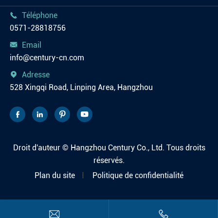
Téléphone

0571-28818756
Email

info@century-cn.com
Adresse

528 Xingqi Road, Linping Area, Hangzhou




Droit d'auteur ©
Hangzhou Century Co., Ltd.
Tous droits
réservés.
Plan du site
Politique de confidentialité

