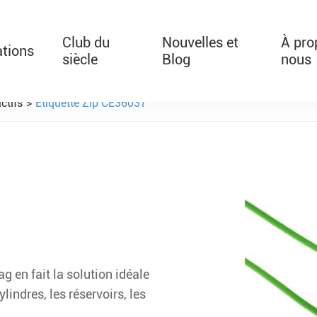
Club du
Nouvelles et
À pro
ations
siècle
Blog
nous
ctifs
Étiquette Zip CE36037
T526 auto-rétractable b
CE331830 Incrustation RFI
g en fait la solution idéale
ylindres, les réservoirs, les