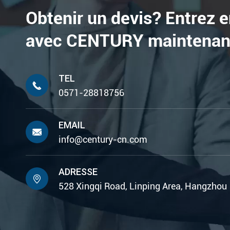
Obtenir un devis? Entrez 
avec CENTURY maintenan
TEL

0571-28818756
EMAIL

info@century-cn.com
ADRESSE

528 Xingqi Road, Linping Area, Hangzhou