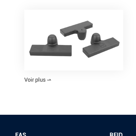
Voir plus

EAS
RFID