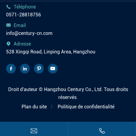
Téléphone

0571-28818756
Email

info@century-cn.com
Adresse

528 Xingqi Road, Linping Area, Hangzhou




Droit d'auteur ©
Hangzhou Century Co., Ltd.
Tous droits
réservés.
Plan du site
Politique de confidentialité

