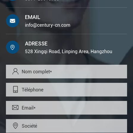
EMAIL

info@century-cn.com
ADRESSE

528 Xingqi Road, Linping Area, Hangzhou



