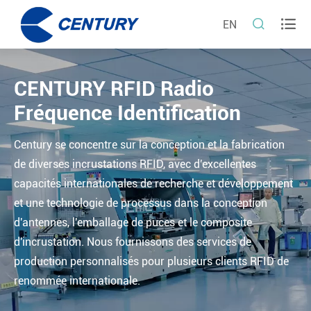


EN
CENTURY RFID Radio
Fréquence Identification
Century se concentre sur la conception et la fabrication
de diverses incrustations RFID, avec d'excellentes
capacités internationales de recherche et développement
et une technologie de processus dans la conception
d'antennes, l'emballage de puces et le composite
d'incrustation. Nous fournissons des services de
production personnalisés pour plusieurs clients RFID de
renommée internationale.