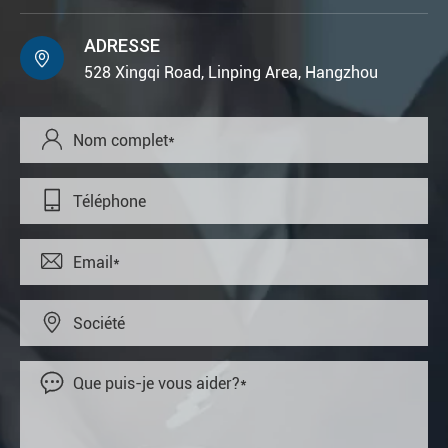
ADRESSE

528 Xingqi Road, Linping Area, Hangzhou




