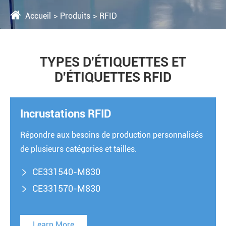
Accueil
Produits
RFID
TYPES D'ÉTIQUETTES ET
D'ÉTIQUETTES RFID
Incrustations RFID
Répondre aux besoins de production personnalisés
de plusieurs catégories et tailles.
CE331540-M830

CE331570-M830

Learn More