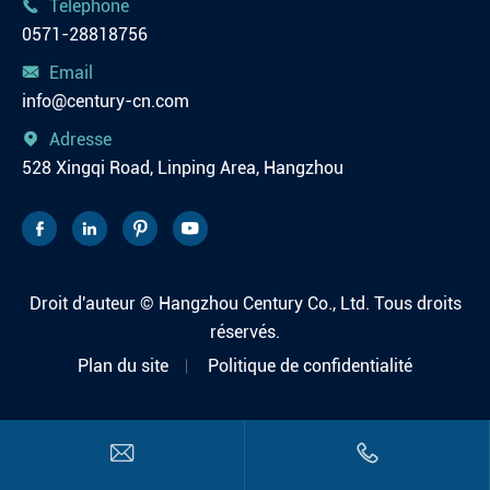
Téléphone

0571-28818756
Email

info@century-cn.com
Adresse

528 Xingqi Road, Linping Area, Hangzhou




Droit d'auteur ©
Hangzhou Century Co., Ltd.
Tous droits
réservés.
Plan du site
Politique de confidentialité

