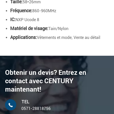
Taille:
58*26mm
Fréquence:
860-960MHz
IC:
NXP Ucode 8
Matériel de visage:
Tain/Nylon
Applications:
Vêtements et mode; Vente au détail
Obtenir un devis? Entrez en
contact avec CENTURY
maintenant!
TEL

0571-28818756