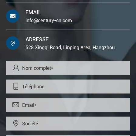
EMAIL

info@century-cn.com
ADRESSE

528 Xingqi Road, Linping Area, Hangzhou



