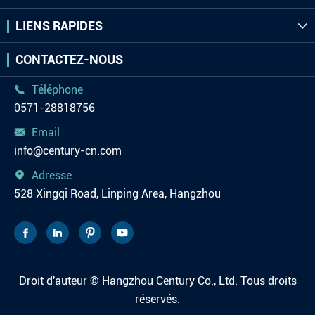
LIENS RAPIDES

CONTACTEZ-NOUS
Téléphone

0571-28818756
Email

info@century-cn.com
Adresse

528 Xingqi Road, Linping Area, Hangzhou




Droit d'auteur ©
Hangzhou Century Co., Ltd.
Tous droits
réservés.