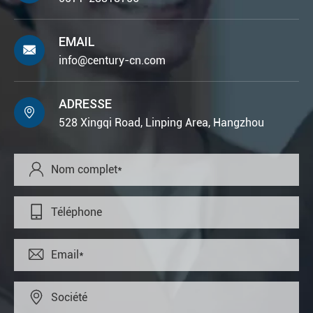
EMAIL

info@century-cn.com
ADRESSE

528 Xingqi Road, Linping Area, Hangzhou



