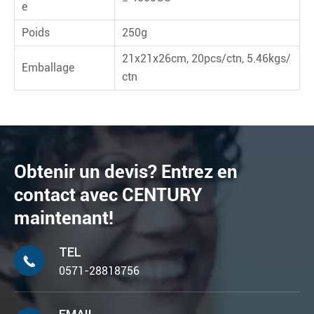
e
Poids
250g
21x21x26cm, 20pcs/ctn, 5.46kgs/
Emballage
ctn
Obtenir un devis? Entrez en
contact avec CENTURY
maintenant!
TEL

0571-28818756