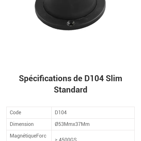
Spécifications de D104 Slim
Standard
Code
D104
Dimension
Ø53
Mmx
37
Mm
Magnétique
Forc
≥ 4500
GS