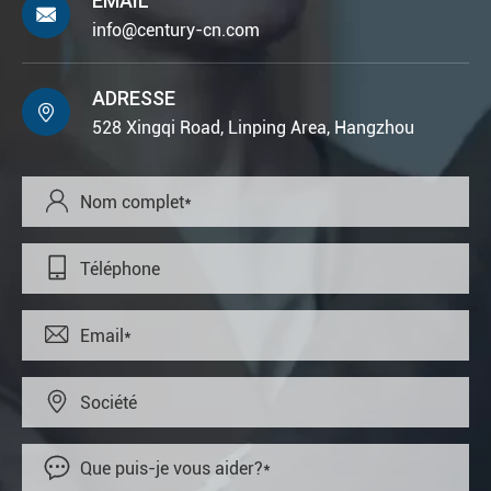
EMAIL

info@century-cn.com
ADRESSE

528 Xingqi Road, Linping Area, Hangzhou




