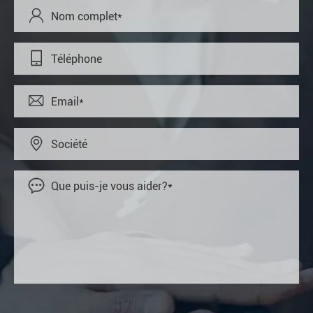




