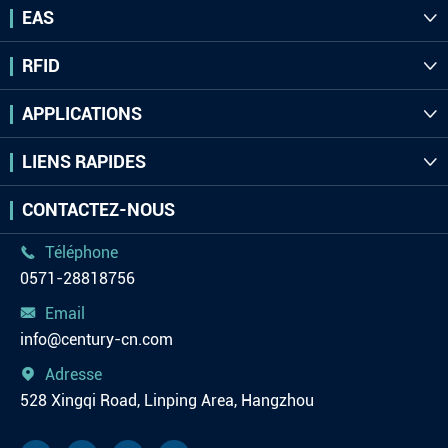
EAS

RFID

APPLICATIONS

LIENS RAPIDES

CONTACTEZ-NOUS
Téléphone

0571-28818756
Email

info@century-cn.com
Adresse

528 Xingqi Road, Linping Area, Hangzhou